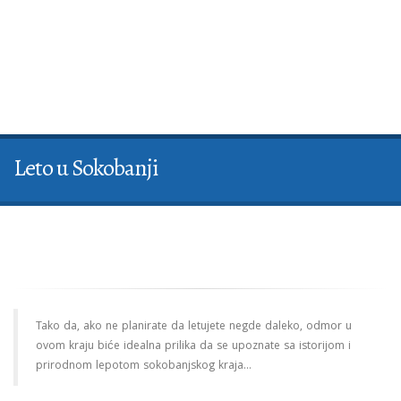
Leto u Sokobanji
Tako da, ako ne planirate da letujete negde daleko, odmor u
ovom kraju biće idealna prilika da se upoznate sa istorijom i
prirodnom lepotom sokobanjskog kraja...