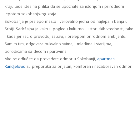
kraju biće idealna prilika da se upoznate sa istorijom i prirodnom
lepotom sokobanjskog kraja...
Sokobanja je prelepo mesto i verovatno jedna od najlepših banja u
Srbiji. Sadržajna je kako u pogledu kulturno – istorijskih vrednosti, tako
i kada jer reč o provodu, zabavi, i prelepom prirodnom ambijentu.
Samim tim, odgovara bukvalno svima, i mladima i starijima,
porodicama sa decom i parovima.
Ako se odlučite da provedete odmor u Sokobanji,
apartmani
Randjelović
su preporuka za prijatan, komforan i nezaboravan odmor.