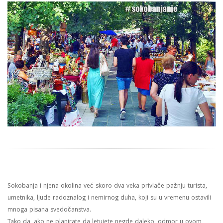
Sokobanja i njena okolina već skoro dva veka privlače pažnju turista,
umetnika, ljude radoznalog i nemirnog duha, koji su u vremenu ostavili
mnoga pisana svedočanstva.
Tako da, ako ne planirate da letujete negde daleko, odmor u ovom