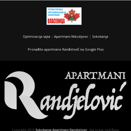
Optimizacija sajta
|
Apartmani Nikodijevic
|
Sokobanja
Pronađite apartmane Ranđelović na Google Plus
Copyright 2016
Sokobanja Apartmani Randjelovic
. Sva prava zadržana.