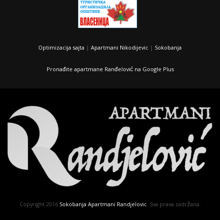
Optimizacija sajta
|
Apartmani Nikodijevic
|
Sokobanja
Pronađite apartmane Ranđelović na Google Plus
Copyright 2016
Sokobanja Apartmani Randjelovic
. Sva prava zadržana.